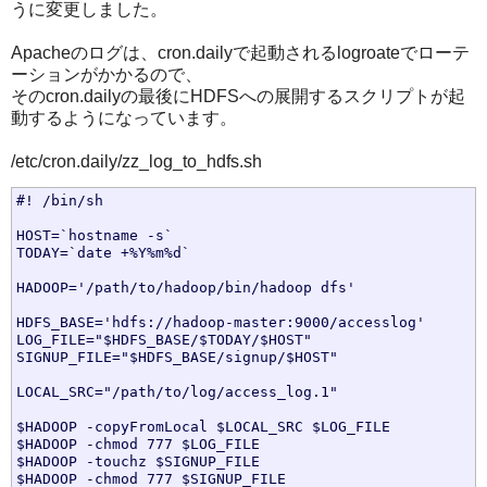
うに変更しました。
Apacheのログは、cron.dailyで起動されるlogroateでローテ
ーションがかかるので、
そのcron.dailyの最後にHDFSへの展開するスクリプトが起
動するようになっています。
/etc/cron.daily/zz_log_to_hdfs.sh
#! /bin/sh

HOST=`hostname -s`

TODAY=`date +%Y%m%d`

HADOOP='/path/to/hadoop/bin/hadoop dfs'

HDFS_BASE='hdfs://hadoop-master:9000/accesslog'

LOG_FILE="$HDFS_BASE/$TODAY/$HOST"

SIGNUP_FILE="$HDFS_BASE/signup/$HOST"

LOCAL_SRC="/path/to/log/access_log.1"

$HADOOP -copyFromLocal $LOCAL_SRC $LOG_FILE

$HADOOP -chmod 777 $LOG_FILE

$HADOOP -touchz $SIGNUP_FILE
