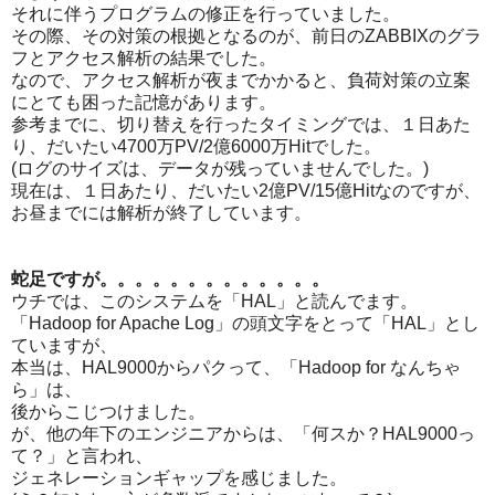
それに伴うプログラムの修正を行っていました。
その際、その対策の根拠となるのが、前日のZABBIXのグラ
フとアクセス解析の結果でした。
なので、アクセス解析が夜までかかると、負荷対策の立案
にとても困った記憶があります。
参考までに、切り替えを行ったタイミングでは、１日あた
り、だいたい4700万PV/2億6000万Hitでした。
(ログのサイズは、データが残っていませんでした。)
現在は、１日あたり、だいたい2億PV/15億Hitなのですが、
お昼までには解析が終了しています。
蛇足ですが。。。。。。。。。。。。。
ウチでは、このシステムを「HAL」と読んでます。
「Hadoop for Apache Log」の頭文字をとって「HAL」とし
ていますが、
本当は、HAL9000からパクって、「Hadoop for なんちゃ
ら」は、
後からこじつけました。
が、他の年下のエンジニアからは、「何スか？HAL9000っ
て？」と言われ、
ジェネレーションギャップを感じました。